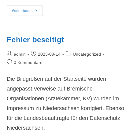
Logo
Weiterlesen
Wieder
Da
Fehler beseitigt
Beitrags-
Beitrag
Beitrags-
admin
2023-09-14
Uncategorized
Autor:
veröffentlicht:
Kategorie:
Beitrags-
0 Kommentare
Kommentare:
Die Bildgrößen auf der Startseite wurden
angepasst.Verweise auf Bremische
Organisationen (Ärztekammer, KV) wurden im
Impressum zu Niedersachsen korrigiert. Ebenso
für die Landesbeauftragte für den Datenschutz
Niedersachsen.